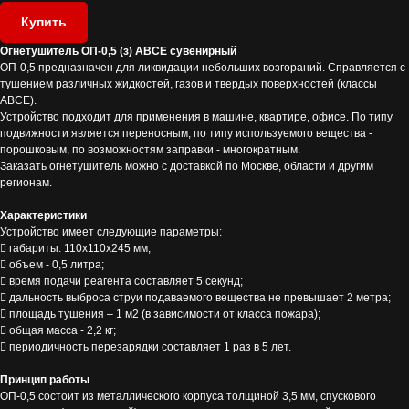
Купить
Огнетушитель ОП-0,5 (з) АВСЕ сувенирный
ОП-0,5 предназначен для ликвидации небольших возгораний. Справляется с
тушением различных жидкостей, газов и твердых поверхностей (классы
ABCE).
Устройство подходит для применения в машине, квартире, офисе. По типу
подвижности является переносным, по типу используемого вещества -
порошковым, по возможностям заправки - многократным.
Заказать огнетушитель можно с доставкой по Москве, области и другим
регионам.
Характеристики
Устройство имеет следующие параметры:
 габариты: 110х110х245 мм;
 объем - 0,5 литра;
 время подачи реагента составляет 5 секунд;
 дальность выброса струи подаваемого вещества не превышает 2 метра;
 площадь тушения – 1 м2 (в зависимости от класса пожара);
 общая масса - 2,2 кг;
 периодичность перезарядки составляет 1 раз в 5 лет.
Принцип работы
ОП-0,5 состоит из металлического корпуса толщиной 3,5 мм, спускового